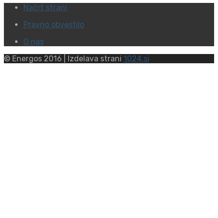
Načrt strani
Pravno obvestilo
O nas
© Energos 2016 | Izdelava strani
1024.si