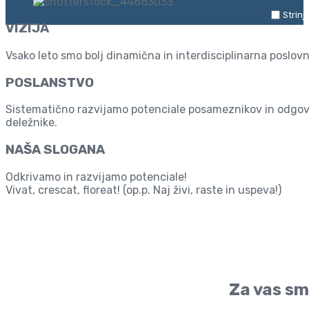
Strinj
VIZIJA
Vsako leto smo bolj dinamična in interdisciplinarna poslov
POSLANSTVO
Sistematično razvijamo potenciale posameznikov in odgovor
deležnike.
NAŠA SLOGANA
Odkrivamo in razvijamo potenciale!
Vivat, crescat, floreat! (op.p. Naj živi, raste in uspeva!)
Knjižn
Za vas sm