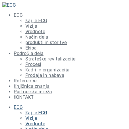
ECG
Kaj je ECG
Vizija
Vrednote
Način dela
produkti in storitve
Ekipa
Področja dela
Strateške revitalizacije
Procesi
Kadri in organizacija
Prodaja in nabava
Reference
Knjižnica znanja
Partnerska mreža
KONTAKT
ECG
Kaj je ECG
Vizija
Vrednote