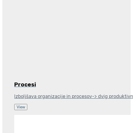
Procesi
Izboljšava organizacije in procesov-> dvig produktivn
View