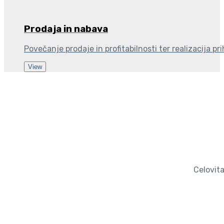
Prodaja in nabava
Povečanje prodaje in profitabilnosti ter realizacija pr
View
Celovita